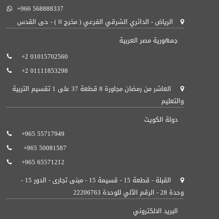
+966 568888337
الرياض - الدائري الشرقي الفرعي ( مخرج ١١ ) - حى القدس
جمهورية مصر العربية
+2 01015702560
+2 01111853298
العاشر من رمضان مجاورة 8 قطعة 37 على 1 تقسيم التربية
والتعليم
دولة الكويت
+965 55717949‬ ‬
+965 50081587‬‬ ‬
+965 65571212‬‬‬
القبلة - قطعة 15 - قسيمة 15 - مبنى تجارى - الدور 15 -
وحدة 28 - الرقم الآلي للوحدة 22206763
البريد الالكتروني