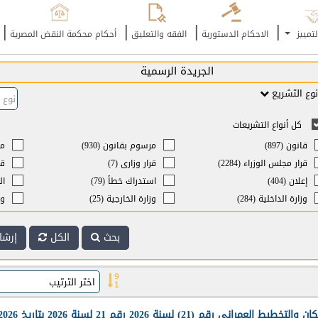
|
|
|
|
لتمييز
الاحكام الدستورية
الفقه والتعليق
أحكام محكمة النقض المصرية
الجريدة الرسمية
نوع التشريع
كل أنواع التشريعات
قانون (897)
مرسوم بقانون (930)
مر
قرار مجلس الوزراء (2284)
قرار وزارى (7)
قر
إعلان (404)
استدراك خطأ (79)
ال
وزارة الداخلية (284)
وزارة الخارجية (25)
وز
وزارة العدل والشئون الإسلامية
وزارة الإسكان والتخطيط العمراني
وز
أوقاف (949)
(1181)
والتخطيط
بحث
الكل
إرشا
وزارة العمل والتنمية الاجتماعية
وز
وزارة شئون الشباب والرياضة (151)
(709)
(594)
وزارة شئون البلديات والتخطيط
وزارة شئون الكهرباء والماء (9)
وز
العمراني (520)
وز
(100)
 رقم (21) لسنة 2026 رقم 21 لسنة 2026 بتاريخ 01/08/2026 الجريدة الرسمية : 3855