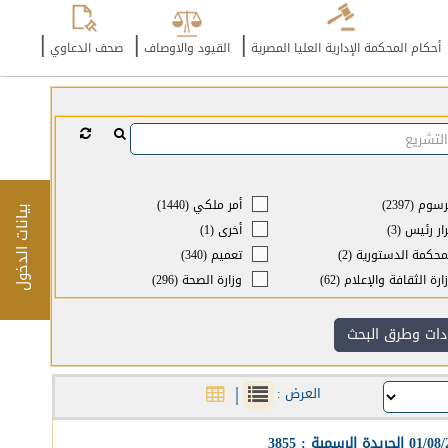
|
|
|
أحكام المحكمة الإدارية العليا المصرية
القيود والاوصاف
صحف الدعاوي
سوم (2397)
أمر ملكي (1440)
بيانات الدخول
ار رئيس (3)
أخرى (1)
محكمة الدستورية (2)
تعميم (340)
ارة الثقافة والإعلام (62)
وزارة الصحة (296)
ارة الأشغال وشئون البلديات
وزارة الصناعة والتجارة والسياحة
 العمراني (1371)
(360)
دات وطرق البحث
ارة العمل والشئون الإجتماعية
وزارة شئون مجلس الوزراء (39)
وزارة شئون النفط والغاز (11)
|
العرض :
ارة شئون الشباب (39)
وزارة العمل (388)
ارة العدل والشئون الإسلامية
وزارة العدل (90)
وزارة التنمية الإجتماعية (785)