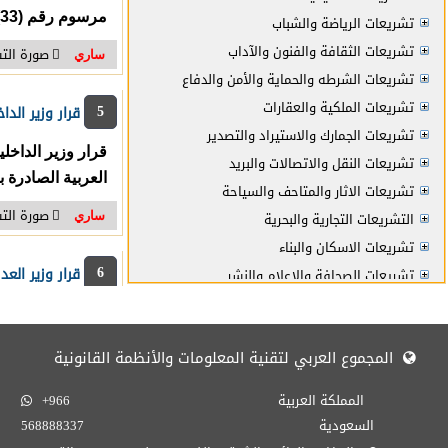
مرسوم رقم (33) لسنة 2026 بالعفو الخاص عما تبقى من مدة العقوبة السالبة للحرية المحكوم بها في بعض الدعاوى
تشريعات الرياضة والشباب
وشئ
تشريعات الثقافة والفنون والآداب
صورة الت
ساري
تشريعات الشرطه والحماية والأمن والدفاع
تشريعات الملكية والعقارات
5
قرار وزير الداخلية رقم (63) لسنة 2026 رقم 63 لسنة 2026 
تشريعات الجمارك والاستيراد والتصدير
تشريعات النقل والاتصالات والبريد
العربية الصادرة بالقرار 
تشريعات الاثار والمتاحف والسياحة
صورة الت
التشريعات التجارية والبحرية
ساري
تشريعات الاسكان والبناء
6
قرار وزير العدل والشئون الإسلامي
تشريعات الصحافة والاعلام والنشر
تشريعات التأمينات الاجتماعية والتأمين
تشريعات الإتفاقيات الدولية والمعاهدات
وأعمال والتزامات
المجموع العربي لتقنية المعلومات والأنظمة القانونية
تشريعات الضرائب والرسوم
صورة الت
ساري
(73)
تشريعات النقد والبنوك والائتمان
المملكة العربية
+966
تشريعات القوات المسلحة
السعودية
568888337
7
قرار وزير الإسكان والتخطيط العمراني
تشريعات البلدية