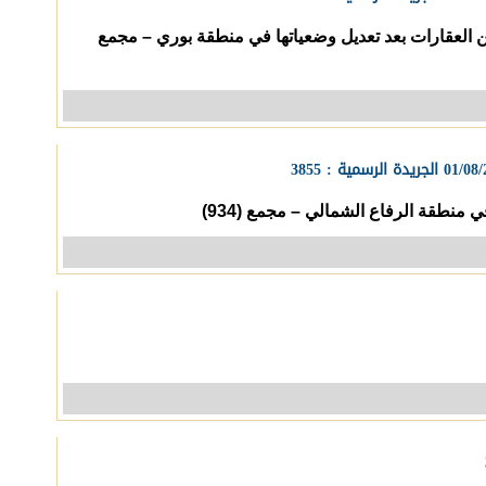
ارة الصناعة والتجارة (5290)
مصرف البحرين المركزي (783)
21) لسنة 2026 بشأن تغيير تصنيف عدد من العقارات بعد تعديل وضعياتها في منطقة بوري – مجمع
ارة الشئون الاجتماعية (34)
وزارة التجارة والزراعة والاقتصاد (23)
ئة التشريع والإفتاء القانوني (22)
دائرة الشئون القانونية (8)
لس التنمية الاقتصادية (26)
المجلس الأعلى للبيئة (30)
ئة تنظيم الاتصالات (184)
الديوان الملكي (26)
فة البحرين لتسوية المنازعات (7)
سوق البحرين للأوراق المالية (28)
وان الخدمة المدنية (5)
الجهاز الوطني للإيرادات (6)
هيئة العامة للتأمين الاجتماعي
وزارة السياحة (36)
وزارة المواصلات والاتصالات (71)
از الخدمة المدنية (14)
وزارة الأشغال (15)
هيئة العليا لنادي راشد (5)
موازنة وحساب ختامي (86)
لس أمانة العاصمة (3)
المجلس البلدي لبلدية المحرق (16)
نة تسوية مشاريع التطوير العقارية
هيئة البحرين للثقافة والآثار (32)
(14)
المجلس الأعلى للشباب والرياضة (9)
ئمة الجزاءات الصادرة عن الجهة
مجلس تنظيم مزاولة المهن
لة في مجلس الأمن (91)
الهندسية (90)
نائب رئيس مجلس الوزراء وزير البنية
لجنة الأولمبية البحرينية (7)
التحتية (4)