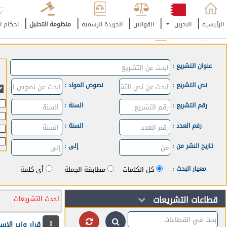
|
|
|
|
|
الرئيسية
البحرين
القوانين
الجريدة الرسمية
منظومة التحليل
احكام ا
|
|
صيغ العقود
المدد والمواعيد
عنوان التشريع :
نص التشريع :
نصوص المواد :
رقم التشريع :
السنة :
رقم العدد :
السنة :
تاريخ النشر من :
إلى :
وال
معيار البحث :
كل الكلمات
مطابقة الجملة
أى كلمة
قطاعات التشريعات
احدث التشريعات
1
قرار وزير الإسكان والتخطيط العمراني