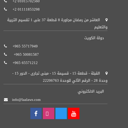
+2 01015702560
+2 01111853298
العاشر من رمضان مجاورة 8 قطعة 37 على 1 تقسيم التربية
والتعليم
دولة الكويت
+965 55717949‬ ‬
+965 50081587‬‬ ‬
+965 65571212‬‬‬
القبلة - قطعة 15 - قسيمة 15 - مبنى تجارى - الدور 15 -
وحدة 28 - الرقم الآلي للوحدة 22206763
البريد الالكتروني
info@laalaws.com