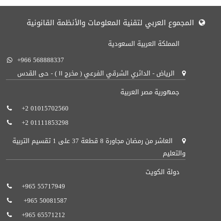
المجموع العربي لتقنية المعلومات والأنظمة القانونية
المملكة العربية السعودية
+966 568888337
الرياض - الدائري الشرقي الفرعي ( مخرج ١١ ) - حى القدس
جمهورية مصر العربية
+2 01015702560
+2 01111853298
العاشر من رمضان مجاورة 8 قطعة 37 على 1 تقسيم التربية
والتعليم
دولة الكويت
+965 55717949‬ ‬
+965 50081587‬‬ ‬
+965 65571212‬‬‬