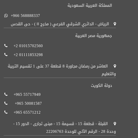
المملكة العربية السعودية
+966 568888337
الرياض - الدائري الشرقي الفرعي ( مخرج ١١ ) - حى القدس
جمهورية مصر العربية
+2 01015702560
+2 01111853298
العاشر من رمضان مجاورة 8 قطعة 37 على 1 تقسيم التربية
والتعليم
دولة الكويت
+965 55717949‬ ‬
+965 50081587‬‬ ‬
+965 65571212‬‬‬
القبلة - قطعة 15 - قسيمة 15 - مبنى تجارى - الدور 15 -
وحدة 28 - الرقم الآلي للوحدة 22206763