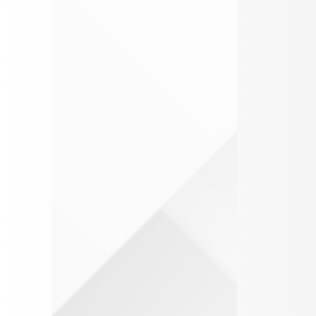
* بعض صور
الأجانب
خاصة فى
(ملغي)
التعاقد
15
1959
الجنسية
- العقد
الكويتية
الابتدائى
5
2005
بلدية
- الوعد
الكويت
بالعقد
(ملغي)
- التعاقد
19
2000
دعم العمالة
بالعربون
الوطنية
وتشجيعها
- التعاقد
للعمل في
بالمزايدة
الجهات غير
- التعاقد
الحكومية
بالاذعان
42
1964
تنظيم مهنة
- النيابة فى
المحاماة
أمام
التعاقد