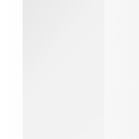
المحاكم
2- سلامة الرضا
24
1979
الجمعيات
- الاهلية
التعاونية
- الولاية
42
1978
الهيئات
على المال
الرياضية
- سلطة
(ملغي)
الولى
32
1968
النقد وبنك
الشرعى
الكويت
- سلطة
المركزي
الوصى
وتنظيم
المهنة
- الولاية
المصرفية
على مال
المحجور
47
1993
الرعاية
عليه
السكنية
- الولاية
114
1986
حجية