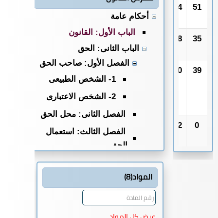
51
1984
الاحوال
أحكام عامة
الشخصية
الباب الأول: القانون
35
1978
إيجار
الباب الثانى: الحق
العقارات
الفصل الأول: صاحب الحق
39
1980
الإثبات فى
1- الشخص الطبيعى
المواد
المدنية
2- الشخص الاعتبارى
والتجارية
الفصل الثانى: محل الحق
0
1962
الدستور
الفصل الثالث: استعمال
الكويتى
الحق
12
1963
اللائحة
القسم الأول: الحقوق الشخصية أو
الداخليه
المواد(8)
الالتزامات
لمجلس
الكتاب الأول: الالتزامات بوجه
الأمة
عام
الكويتى
عرض كل المواد
الباب الاول: مصادر