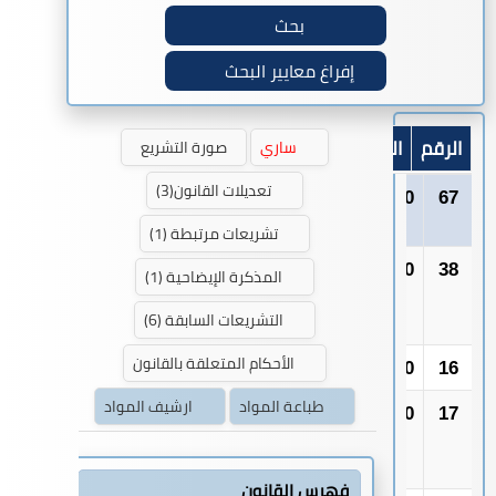
بحث
إفراغ معايير البحث
الرقم
السنة
القوانين الرئيسية
ساري
صورة التشريع
تعديلات القانون(3)
67
1980
القانون
المدنى
تشريعات مرتبطة (1)
38
1980
المرافعات
المذكرة الإيضاحية (1)
المدنية
التشريعات السابقة (6)
والتجارية
الأحكام المتعلقة بالقانون
16
1960
قانون الجزاء
طباعة المواد
ارشيف المواد
17
1960
الإجراءات
والمحاكمات
الجزائية
فهرس القانون