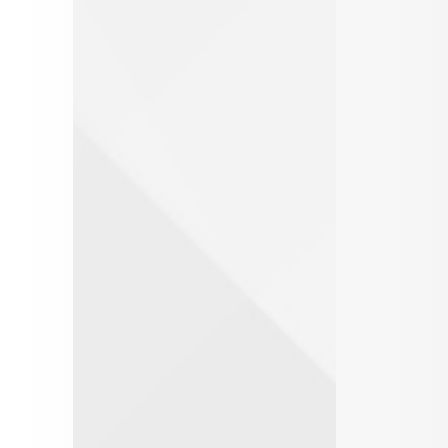
على مال
المصورات
المفقود
الجوية
والغائب
89
2004
شركة
- أحكام
طيران
الجزيرة
عامة فى
الولاية
32
1972
رسم ميناء
على
على سفن
المال
شحن
البترول
- عيوب الرضا
- الغلط
79
1995
الرسوم
والتكاليف
-
المالية
التدليس
(ملغي)
- الاكراه
74
1979
بشأن تنظيم
-
تملك غير
الكويتيين
الاستغلال