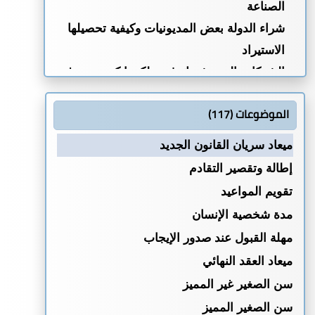
الصناعة
شراء الدولة بعض المديونيات وكيفية تحصيلها
الاستيراد
الشركات التي يشترك في ملكيتها كويتيون وغير
كويتيين
الموضوعات (117)
إقراض الشركات المساهمة الكويتية
التجارة البحرية
ميعاد سريان القانون الجديد
الجواز البحري
إطالة وتقصير التقادم
تنظيم سوق النقل الجوي
تقويم المواعيد
قانون التجارة
مدة شخصية الإنسان
الجمارك الموحد لدول مجلس التعاون
مهلة القبول عند صدور الإيجاب
التأمينات الاجتماعية
ميعاد العقد النهائي
قانون الخدمة المدنية
سن الصغير غير المميز
الجنسية الكويتية
سن الصغير المميز
دعم العمالة الوطنية وتشجيعها للعمل في