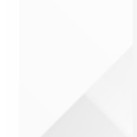
النقد وبنك الكويت المركزي وتنظيم المهنة
عدم سماع الدعوى يكون بطلب
المصرفية
النزول عن الدفع بعدم سماع الدعوى
بمزاولة مهنة الصيدلة وتنظيم الصيدليات
مدة الاعتراض على المدين
ومخازن الأدوية
مهلة التجربة والمذاق
مرسوم بشأن المجلس الوطني للثقافة والفنون
ميعاد سقوط دعوى الفسخ
والآدب
ميعاد تسليم المبيع
محو الأمية
مدة سقوط دعوى ضمان العيب
نظام المعلومات المدنية
ميعاد إخطار البائع بالخلل وميعاد رفع الدعوى
التعليم الالزامي
مرسوم بإنشاء الهيئة العامة لتقدير التعويضات
مدة سقوط حق الاسترداد
عن خسائر العدوان العراقي
مدة التأجير لصاحب حق الإدارة
بانشاء ديوان المحاسبة
ميعاد التنبيه بالإخلاء
الأسلحة والذخائر والأسلحة البيضاء والأسلحة
أقصى مدة للإيجار
الهوائية الخطرة
المدة التي تعني دورة زراعية