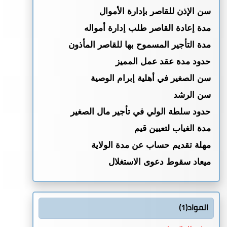
سن الإذن للقاصر بإدارة الأموال
الجهات غير الحكومية
مدة إعادة القاصر طلب إدارة أمواله
تنظيم مهنة المحاماة أمام المحاكم
الجمعيات التعاونية
مدة التأجير المسموح بها للقاصر المأذون
حماية الأموال العامة
حدود مدة عقد عمل المميز
قانون الجزاء
سن الصغير في أهلية إبرام الوصية
الإجراءات والمحاكمات الجزائية
سن الرشد
تنظيم محكمة المرور (ملغي)
حدود سلطة الولي في تأجير مال الصغير
تنظيم السجون
مدة الغياب لتعيين قيم
مكافحة المخدرات وتنظيم استعمالها والاتجار
مهلة تقديم حساب عن مدة الولاية
فيها (ملغي)
ميعاد سقوط دعوى الاستغلال
الأمن والنظام والتأديب في السفن
ميعاد سقوط دعوى الغبن
مكافحة المؤثرات العقلية وتنظيم استعمالها
مهلة الإعذار لإبطال العقد أو إجازته
والإتجار فيها (ملغي)
المواد(1)
ميعاد سقوط الحق في الإبطال
المرور