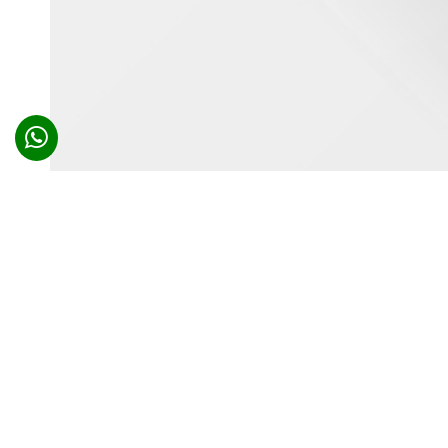
المجموع العربي لتقنية المعلومات والأنظمة القانونية
المملكة العربية السعودية
+966 568888337
الرياض - الدائري الشرقي الفرعي ( مخرج ١١ ) - حى القدس
جمهورية مصر العربية